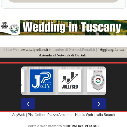
il Sito Web
www.italy.udine.it
è membro di NetworkPortali.it | [
Aggiungi la tua
Azienda al Network di Portali
]
❮
❯
AnyWeb
|
Pisa
Online |
Piazza Armerina
|
Hotels Web
|
Italia Search
Portale Web membro di
NETWORK PORTALI