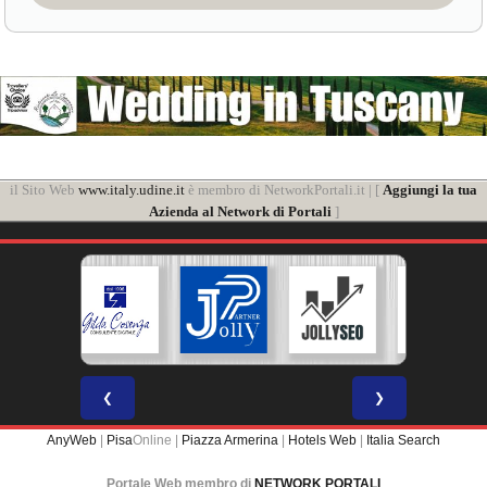
il Sito Web
www.italy.udine.it
è membro di NetworkPortali.it | [
Aggiungi la tua
Azienda al Network di Portali
]
❮
❯
AnyWeb
|
Pisa
Online |
Piazza Armerina
|
Hotels Web
|
Italia Search
Portale Web membro di
NETWORK PORTALI