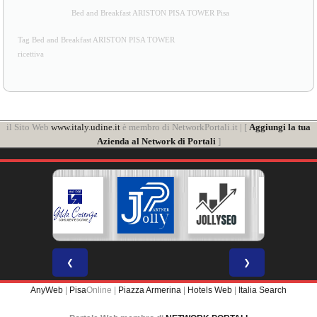
Bed and Breakfast ARISTON PISA TOWER Pisa
Tag Bed and Breakfast ARISTON PISA TOWER
ricettiva
il Sito Web
www.italy.udine.it
è membro di NetworkPortali.it | [
Aggiungi la tua
Azienda al Network di Portali
]
❮
❯
AnyWeb
|
Pisa
Online |
Piazza Armerina
|
Hotels Web
|
Italia Search