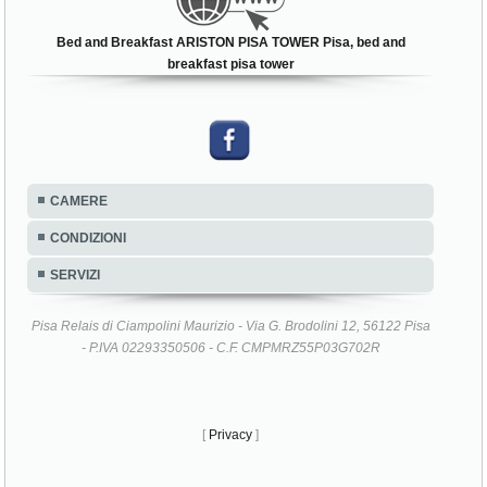
Bed and Breakfast ARISTON PISA TOWER Pisa, bed and
breakfast pisa tower
CAMERE
CONDIZIONI
SERVIZI
Pisa Relais di Ciampolini Maurizio - Via G. Brodolini 12, 56122 Pisa
- P.IVA 02293350506 - C.F. CMPMRZ55P03G702R
[
Privacy
]