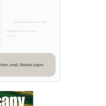
Relais Under The Tower Pisa
Tag Relais Under The Tower
ricettiva
no, email, illimitate pagine,