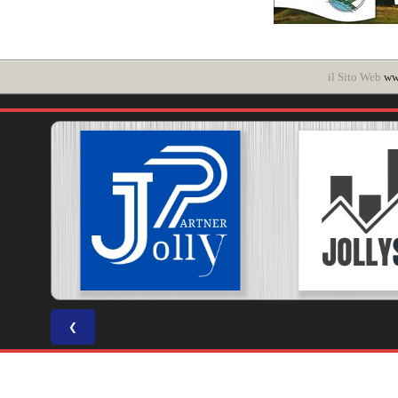
il Sito Web
www
❮