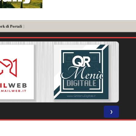
rk di Portali
]
❯