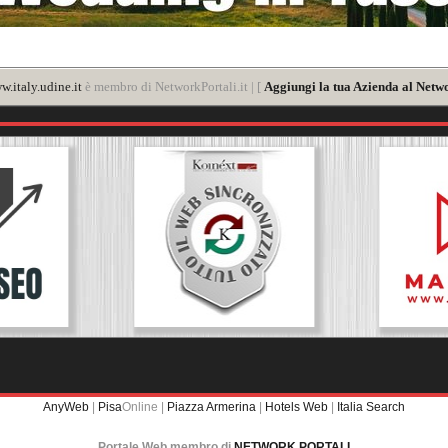
.italy.udine.it
è membro di NetworkPortali.it | [
Aggiungi la tua Azienda al Netwo
AnyWeb
|
Pisa
Online |
Piazza Armerina
|
Hotels Web
|
Italia Search
Portale Web membro di
NETWORK PORTALI