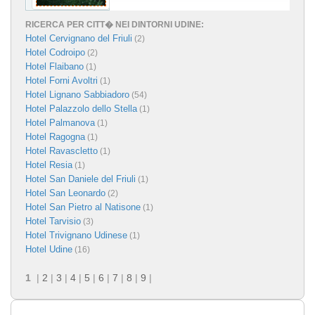
RICERCA PER CITT� NEI DINTORNI UDINE:
Hotel Cervignano del Friuli
(2)
Hotel Codroipo
(2)
Hotel Flaibano
(1)
Hotel Forni Avoltri
(1)
Hotel Lignano Sabbiadoro
(54)
Hotel Palazzolo dello Stella
(1)
Hotel Palmanova
(1)
Hotel Ragogna
(1)
Hotel Ravascletto
(1)
Hotel Resia
(1)
Hotel San Daniele del Friuli
(1)
Hotel San Leonardo
(2)
Hotel San Pietro al Natisone
(1)
Hotel Tarvisio
(3)
Hotel Trivignano Udinese
(1)
Hotel Udine
(16)
1
|
2
|
3
|
4
|
5
|
6
|
7
|
8
|
9
|