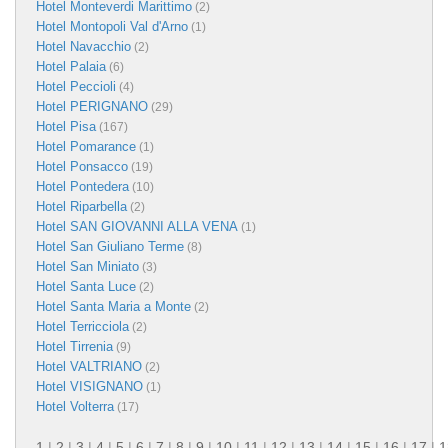
Hotel Monteverdi Marittimo
(2)
Hotel Montopoli Val d'Arno
(1)
Hotel Navacchio
(2)
Hotel Palaia
(6)
Hotel Peccioli
(4)
Hotel PERIGNANO
(29)
Hotel Pisa
(167)
Hotel Pomarance
(1)
Hotel Ponsacco
(19)
Hotel Pontedera
(10)
Hotel Riparbella
(2)
Hotel SAN GIOVANNI ALLA VENA
(1)
Hotel San Giuliano Terme
(8)
Hotel San Miniato
(3)
Hotel Santa Luce
(2)
Hotel Santa Maria a Monte
(2)
Hotel Terricciola
(2)
Hotel Tirrenia
(9)
Hotel VALTRIANO
(2)
Hotel VISIGNANO
(1)
Hotel Volterra
(17)
1
|
2
|
3
|
4
|
5
|
6
|
7
|
8
|
9
|
10
|
11
|
12
|
13
|
14
|
15
|
16
|
17
|
1