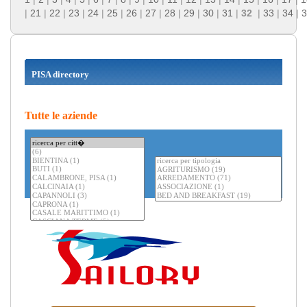
|
21
|
22
|
23
|
24
|
25
|
26
|
27
|
28
|
29
|
30
|
31
|
32
|
33
|
34
|
3
PISA directory
Tutte le aziende