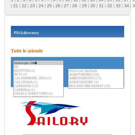
|
21
|
22
|
23
|
24
|
25
|
26
|
27
|
28
|
29
|
30
|
31
|
32
|
33
|
34
|
3
PISA directory
Tutte le aziende