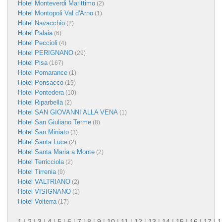
Hotel Monteverdi Marittimo
(2)
Hotel Montopoli Val d'Arno
(1)
Hotel Navacchio
(2)
Hotel Palaia
(6)
Hotel Peccioli
(4)
Hotel PERIGNANO
(29)
Hotel Pisa
(167)
Hotel Pomarance
(1)
Hotel Ponsacco
(19)
Hotel Pontedera
(10)
Hotel Riparbella
(2)
Hotel SAN GIOVANNI ALLA VENA
(1)
Hotel San Giuliano Terme
(8)
Hotel San Miniato
(3)
Hotel Santa Luce
(2)
Hotel Santa Maria a Monte
(2)
Hotel Terricciola
(2)
Hotel Tirrenia
(9)
Hotel VALTRIANO
(2)
Hotel VISIGNANO
(1)
Hotel Volterra
(17)
1
|
2
|
3
|
4
|
5
|
6
|
7
|
8
|
9
|
10
|
11
|
12
|
13
|
14
|
15
|
16
|
17
|
1