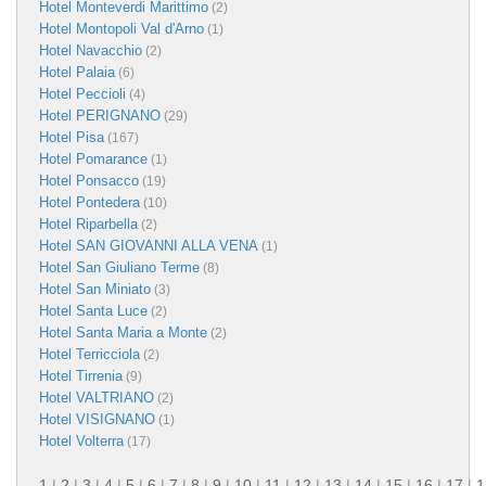
Hotel Monteverdi Marittimo
(2)
Hotel Montopoli Val d'Arno
(1)
Hotel Navacchio
(2)
Hotel Palaia
(6)
Hotel Peccioli
(4)
Hotel PERIGNANO
(29)
Hotel Pisa
(167)
Hotel Pomarance
(1)
Hotel Ponsacco
(19)
Hotel Pontedera
(10)
Hotel Riparbella
(2)
Hotel SAN GIOVANNI ALLA VENA
(1)
Hotel San Giuliano Terme
(8)
Hotel San Miniato
(3)
Hotel Santa Luce
(2)
Hotel Santa Maria a Monte
(2)
Hotel Terricciola
(2)
Hotel Tirrenia
(9)
Hotel VALTRIANO
(2)
Hotel VISIGNANO
(1)
Hotel Volterra
(17)
1
|
2
|
3
|
4
|
5
|
6
|
7
|
8
|
9
|
10
|
11
|
12
|
13
|
14
|
15
|
16
|
17
|
1