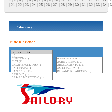
|
21
|
22
|
23
|
24
|
25
|
26
|
27
|
28
|
29
|
30
|
31
|
32
|
33
|
34
|
3
PISA directory
Tutte le aziende