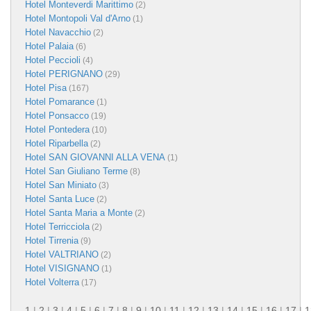
Hotel Monteverdi Marittimo
(2)
Hotel Montopoli Val d'Arno
(1)
Hotel Navacchio
(2)
Hotel Palaia
(6)
Hotel Peccioli
(4)
Hotel PERIGNANO
(29)
Hotel Pisa
(167)
Hotel Pomarance
(1)
Hotel Ponsacco
(19)
Hotel Pontedera
(10)
Hotel Riparbella
(2)
Hotel SAN GIOVANNI ALLA VENA
(1)
Hotel San Giuliano Terme
(8)
Hotel San Miniato
(3)
Hotel Santa Luce
(2)
Hotel Santa Maria a Monte
(2)
Hotel Terricciola
(2)
Hotel Tirrenia
(9)
Hotel VALTRIANO
(2)
Hotel VISIGNANO
(1)
Hotel Volterra
(17)
1
|
2
|
3
|
4
|
5
|
6
|
7
|
8
|
9
|
10
|
11
|
12
|
13
|
14
|
15
|
16
|
17
|
1