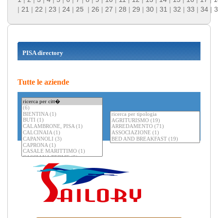
|
21
|
22
|
23
|
24
|
25
|
26
|
27
|
28
|
29
|
30
|
31
|
32
|
33
|
34
|
3
PISA directory
Tutte le aziende