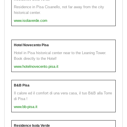
Residence in Pisa Cisanello, not far away from the city
historical center.
www.isolaverde.com
Hotel Novecento Pisa
Hotel in Pisa historical center near to the Leaning Tower.
Book directly to the Hotel!
www.hotelnovecento.pisa.it
B&B Pisa
Il calore ed il comfort di una vera casa, il tuo B&B alla Torre
di Pisa !
www.bb-pisa.it
Residence Isola Verde