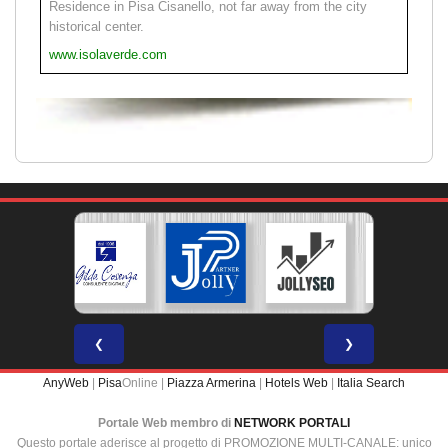
Residence in Pisa Cisanello, not far away from the city
historical center.
www.isolaverde.com
❮
❯
AnyWeb
|
Pisa
Online |
Piazza Armerina
|
Hotels Web
|
Italia Search
Portale Web membro di
NETWORK PORTALI
Questo portale aderisce al progetto di PROMOZIONE MULTI-CANALE: unico