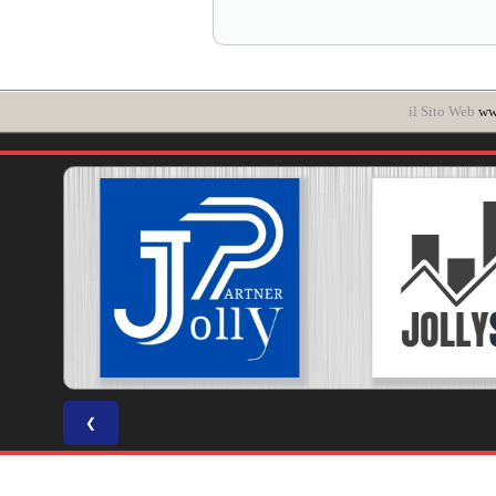
il Sito Web
www
❮