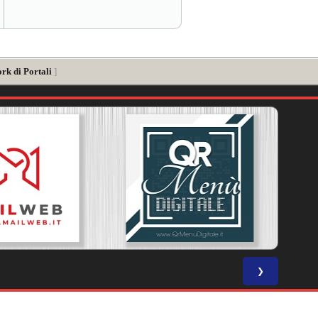
rk di Portali
]
❯