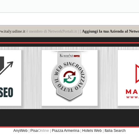
.italy.udine.it
è membro di NetworkPortali.it | [
Aggiungi la tua Azienda al Netwo
AnyWeb
|
Pisa
Online |
Piazza Armerina
|
Hotels Web
|
Italia Search