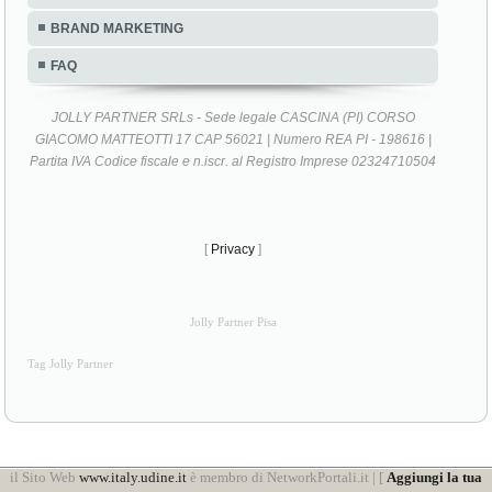
BRAND MARKETING
FAQ
JOLLY PARTNER SRLs - Sede legale CASCINA (PI) CORSO
GIACOMO MATTEOTTI 17 CAP 56021 | Numero REA PI - 198616 |
Partita IVA Codice fiscale e n.iscr. al Registro Imprese 02324710504
[
Privacy
]
Jolly Partner Pisa
Tag Jolly Partner
il Sito Web
www.italy.udine.it
è membro di NetworkPortali.it | [
Aggiungi la tua