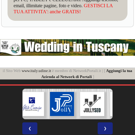
email, illimitate pagine, foto e video.
GESTISCI LA
TUA ATTIVITA': anche GRATIS!
il Sito Web
www.italy.udine.it
è membro di NetworkPortali.it | [
Aggiungi la tua
Azienda al Network di Portali
]
❮
❯